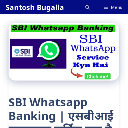
Skip
Santosh Bugalia
Menu
to
content
SBI Whatsapp
Banking | एसबीआई