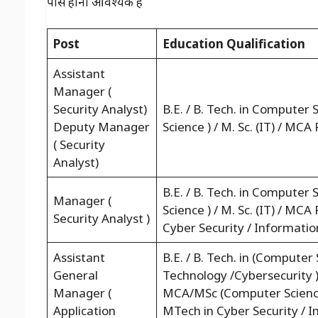
पास होना आवश्यक है
Post
Education Qualification
Assistant
Manager (
Security Analyst)
B.E. / B. Tech. in Computer
Deputy Manager
Science ) / M. Sc. (IT) / M
( Security
Analyst)
B.E. / B. Tech. in Computer
Manager (
Science ) / M. Sc. (IT) / M
Security Analyst )
Cyber Security / Informati
Assistant
B.E. / B. Tech. in (Compute
General
Technology /Cybersecurity 
Manager (
MCA/MSc (Computer Science
Application
MTech in Cyber Security / 