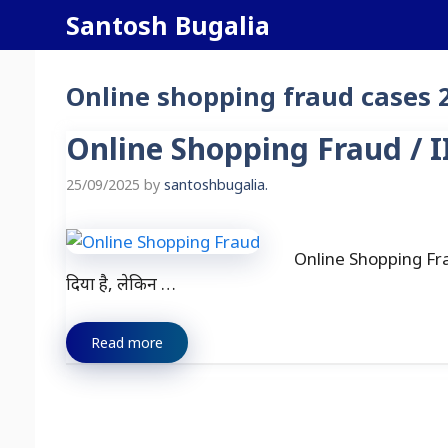
Skip
Santosh Bugalia
to
content
Online shopping fraud cases 
Online Shopping Fraud / IIT 
25/09/2025
by
santoshbugalia.
Online Shopping Frau
दिया है, लेकिन …
Read more