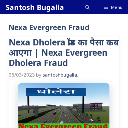
Skip
Santosh Bugalia
Menu
to
content
Nexa Evergreen Fraud
Nexa Dholera फ्रॉड का पैसा कब
आएगा | Nexa Evergreen
Dholera Fraud
06/03/2023
by
santoshbugalia.