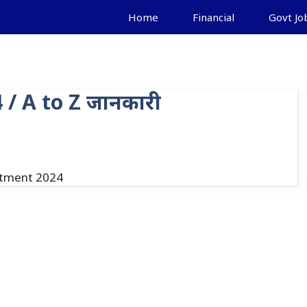
Home
Financial
Govt Jo
/ A to Z जानकारी
itment 2024