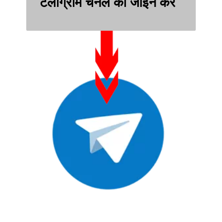
टेलीग्राम चैनल को जॉइन करे