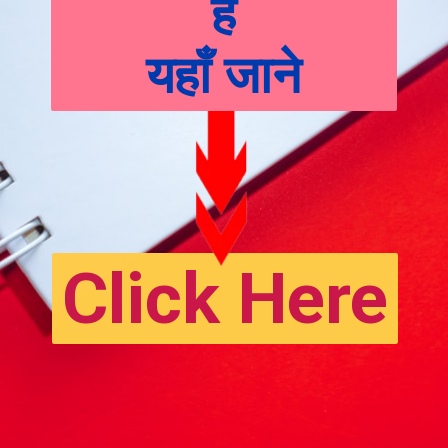
है
यहाँ जाने
Click Here