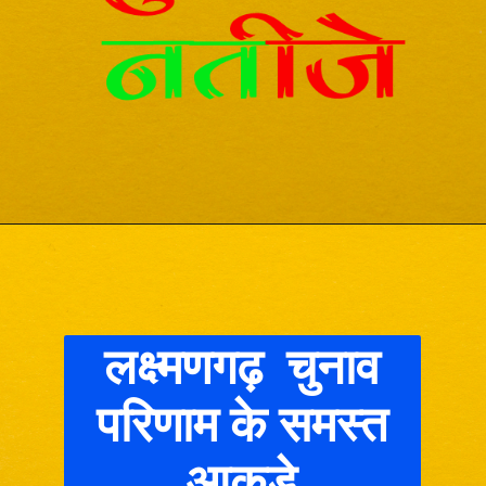
लक्ष्मणगढ़ चुनाव
परिणाम के समस्त
आकड़े