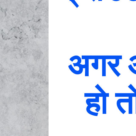
अगर आ
हो त