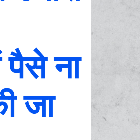
पैसे ना
की जा