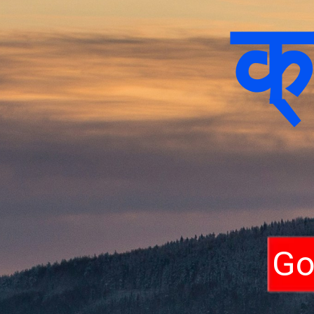
क्
Go