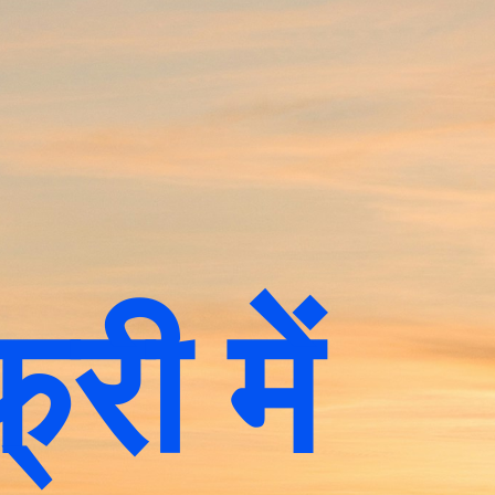
d
री में