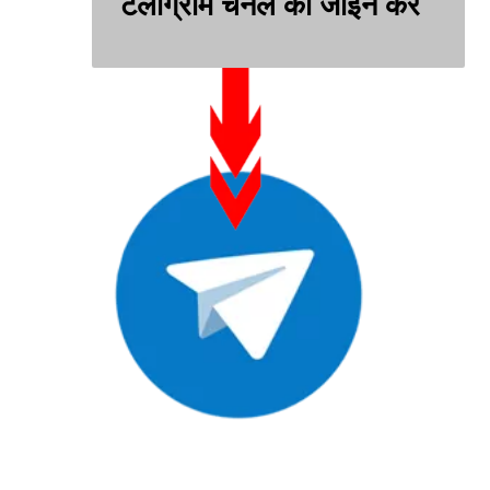
टेलीग्राम चैनल को जॉइन करे