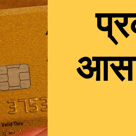
प्
आसान