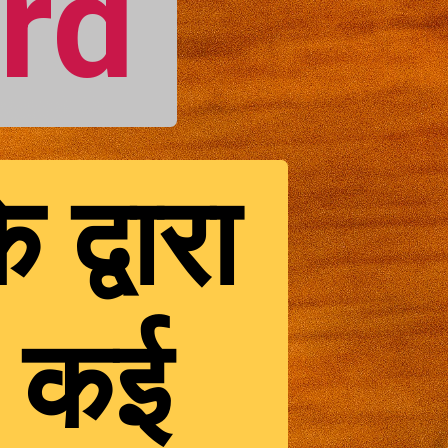
rd
द्वारा
त कई