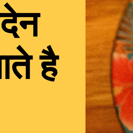
देन
ते है