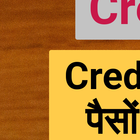
Cr
Credi
पैस