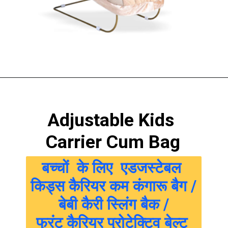
Adjustable Kids
 Carrier Cum Bag
बच्चों  के लिए  एडजस्टेबल 
किड्स कैरियर कम कंगारू बैग /
 बेबी कैरी स्लिंग बैक / 
फ्रंट कैरियर प्रोटेक्टिव बेल्ट 