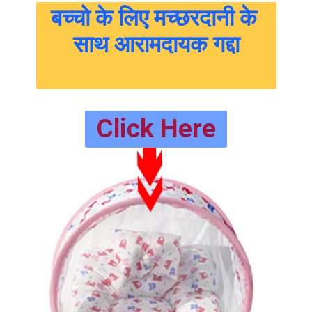
बच्चो के लिए मच्छरदानी के 
साथ आरामदायक गद्दा
Click Here